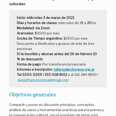
culturales.
Inicio: miércoles 3 de marzo de 2021
Días y horarios de clases:
miércoles de 18 a
20
hs
Modalidad: vía Zoom
Aranceles:
$3500 por mes
Socies de Tiempo argentino:
$3150 por mes
Descuento a Sindicatos y grupos de más de tres
personas
Si te inscribís y abonas antes del 26 de febrero 10
% de descuento
Forma de pago:
Por transferencia bancaria
Informes e Inscripción:
talleres@ccborges.org.ar
Tel 5555-5359 / 155 008 8011
ó al 116-184 4830 /
danielfrancoprensa@gmail.com
Objetivos generales
Compartir y poner en discusión principios, conceptos,
análisis de casos y herramientas prácticas para la prensa y
la comunicación cultural, con el propósito de dotar a los