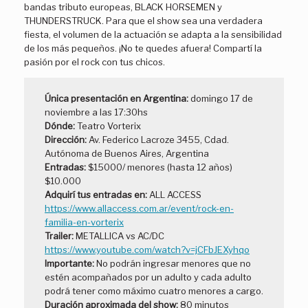
bandas tributo europeas, BLACK HORSEMEN y
THUNDERSTRUCK. Para que el show sea una verdadera
fiesta, el volumen de la actuación se adapta a la sensibilidad
de los más pequeños. ¡No te quedes afuera! Compartí la
pasión por el rock con tus chicos.
Única presentación en Argentina:
domingo 17 de
noviembre a las 17:30hs
Dónde:
Teatro Vorterix
Dirección:
Av. Federico Lacroze 3455, Cdad.
Autónoma de Buenos Aires, Argentina
Entradas:
$15000/ menores (hasta 12 años)
$10.000
Adquirí tus entradas en:
ALL ACCESS
https://www.allaccess.com.ar/event/rock-en-
familia-en-vorterix
Trailer:
METALLICA vs AC/DC
https://www.youtube.com/watch?v=jCFbJEXyhqo
Importante:
No podrán ingresar menores que no
estén acompañados por un adulto y cada adulto
podrá tener como máximo cuatro menores a cargo.
Duración aproximada del show:
80 minutos