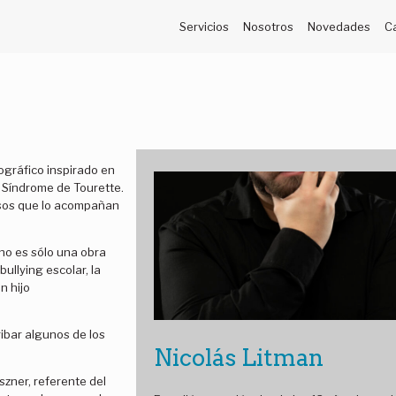
Servicios
Nosotros
Novedades
C
ográfico inspirado en
l Síndrome de Tourette.
rsos que lo acompañan
 no es sólo una obra
ullying escolar, la
n hijo
ribar algunos de los
Nicolás Litman
szner, referente del