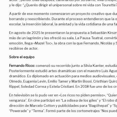
y le dijo: “¿Querés dirigir el unipersonal sobre mi vida con Tourette?
A partir de ese momento comenzaron un proyecto creativo que dur
borrando y reescribiendo. Durante el proceso entendieron que la ob
escolar, la inserción laboral, la amistad y la vida cotidiana de una 
En agosto de 2025 le presentaron la propuesta a Sebastián Kirszner
más de un lagrimón y les ofreció su sala, La Pausa Teatral, convir
emoción, llega «Mazel Toc», la obra con la que Fernando, Nicolás y
recibirse de actor.
Sobre el equipo
Fernando Ricco:
comenzó su recorrido junto a Silvia Kanter, estudi
Posteriormente estudió artes dramáticas con el maestro Luis Agust
dramático. Es diplomado en actuación para medios audiovisuales, 
Olmedo, Eugenia Levin, Emilio Tamer y Martin Bossi, Cristhian Quir
Rippel, Soledad Correa y Estela Cristiani. En 2018 fue uno de los c
En televisión se lo pudo ver en «Los ricos no piden permiso», “Quier
venganza”. En cine participó en “La odisea de los giles” y “El robo d
dirección de Marcelo Cotton y publicidades para “Bagóhepat” y “Sy
“Powerade” y “Terma”. Formó parte de los cortometrajes “Nos puede