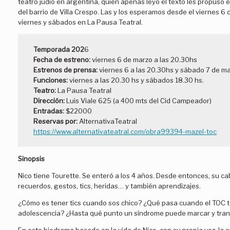
teatro judío en argentina, quien apenas leyó el texto les propuso e
del barrio de Villa Crespo. Las y los esperamos desde el viernes 6 
viernes y sábados en La Pausa Teatral.
Temporada 202
6
Fecha de estreno:
viernes 6 de marzo a las 20.30hs
Estrenos de prensa:
viernes 6 a las 20.30hs y sábado 7 de ma
Funciones:
viernes a las 20.30 hs y sábados 18.30 hs.
Teatro:
La Pausa Teatral
Dirección:
Luis Viale 625 (a 400 mts del Cid Campeador)
Entradas:
$22000
Reservas por:
AlternativaTeatral
https://www.alternativateatral.com/obra99394-mazel-toc
Sinopsis
Nico tiene Tourette. Se enteró a los 4 años. Desde entonces, su 
recuerdos, gestos, tics, heridas… y también aprendizajes.
¿Cómo es tener tics cuando sos chico? ¿Qué pasa cuando el TOC t
adolescencia? ¿Hasta qué punto un síndrome puede marcar y tran