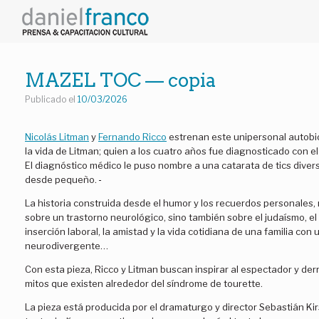
Saltar
al
contenido
MAZEL TOC — copia
Publicado el
10/03/2026
Nicolás Litman
y
Fernando Ricco
estrenan este unipersonal autobi
la vida de Litman; quien a los cuatro años fue diagnosticado con e
El diagnóstico médico le puso nombre a una catarata de tics dive
desde pequeño.
La historia construida desde el humor y los recuerdos personales,
sobre un trastorno neurológico, sino también sobre el judaísmo, el b
inserción laboral, la amistad y la vida cotidiana de una familia con u
neurodivergente…
Con esta pieza, Ricco y Litman buscan inspirar al espectador y der
mitos que existen alrededor del síndrome de tourette.
La pieza está producida por el dramaturgo y director Sebastián Kir