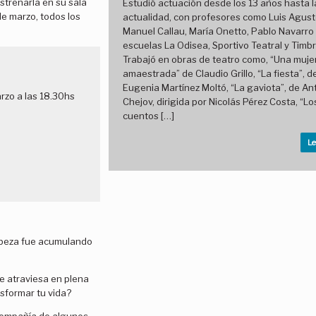
strenarla en su sala
Estudió actuación desde los 13 años hasta l
de marzo, todos los
actualidad, con profesores como Luis Agust
Manuel Callau, María Onetto, Pablo Navarro 
escuelas La Odisea, Sportivo Teatral y Timb
Trabajó en obras de teatro como, “Una muje
amaestrada” de Claudio Grillo, “La fiesta”, d
Eugenia Martínez Moltó, “La gaviota”, de An
rzo a las 18.30hs
Chejov, dirigida por Nicolás Pérez Costa, “Lo
cuentos […]
Le
cabeza fue acumulando
e atraviesa en plena
sformar tu vida?