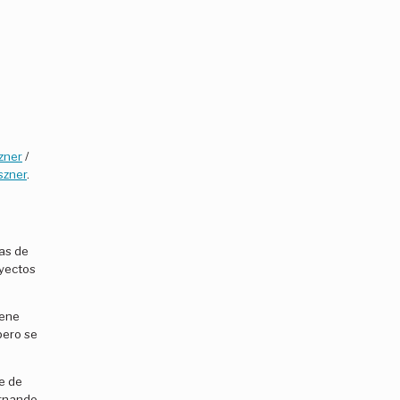
zner
/
szner
.
ras de
oyectos
iene
pero se
be de
ernando