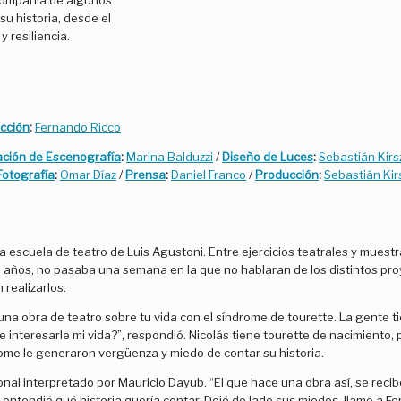
 compañía de algunos
su historia, desde el
y resiliencia.
ección
:
Fernando Ricco
ación de Escenografía
:
Marina Balduzzi
/
Diseño de Luces
:
Sebastián Kirs
Fotografía
:
Omar Díaz
/
Prensa
:
Daniel Franco
/
Producción
:
Sebastián Kir
a escuela de teatro de Luis Agustoni. Entre ejercicios teatrales y muest
s años, no pasaba una semana en la que no hablaran de los distintos pr
realizarlos.
una obra de teatro sobre tu vida con el síndrome de tourette. La gente t
e interesarle mi vida?”, respondió. Nicolás tiene tourette de nacimiento, 
rome le generaron vergüenza y miedo de contar su historia.
sonal interpretado por Mauricio Dayub. “El que hace una obra así, se reci
, entendió qué historia quería contar. Dejó de lado sus miedos, llamó a F