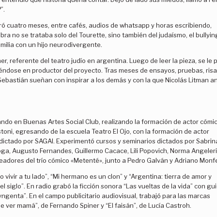
”.
ó cuatro meses, entre cafés, audios de whatsapp y horas escribiendo,
ra no se trataba solo del Tourette, sino también del judaísmo, el bullyin
familia con un hijo neurodivergente.
, referente del teatro judío en argentina. Luego de leer la pieza, se le 
tiéndose en productor del proyecto. Tras meses de ensayos, pruebas, risa
 Sebastián sueñan con inspirar a los demás y con la que Nicolás Litman a
ando en Buenas Artes Social Club, realizando la formación de actor cómic
oni, egresando de la escuela Teatro El Ojo, con la formación de actor
dictado por SAGAI. Experimentó cursos y seminarios dictados por Sabrin
oga, Augusto Fernandes, Guillermo Cacace, Lili Popovich, Norma Angeleri
readores del trío cómico «Metenté», junto a Pedro Galván y Adriano Monfe
o vivir a tu lado”, “Mi hermano es un clon” y “Argentina: tierra de amor y
el siglo”. En radio grabó la ficción sonora “Las vueltas de la vida” con gu
ngenta”. En el campo publicitario audiovisual, trabajó para las marcas
 ver mamá”, de Fernando Spiner y “El faisán”, de Lucía Castroh.