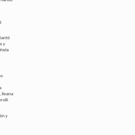
g
piantó
s y
nhela
o.
a
, Ileana
rolli.
ión y