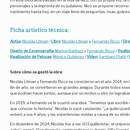
En este biodrama basado en la vida de Nico, con su propia voz, la
personajes y la impronta de su judaísmo, Nico se propone recorrer 
nacimiento hasta hoy, en un viaje lleno de preguntas, risas, golpes 
Ficha artístico técnica:
Actúa
:
Nicolás Litman
/
Libro
:
Nicolás Litman
y
Fernando Ricco
/
Dir
Diseño de Escenografía
:
Marina Balduzzi
y
Fernando Ricco
/
Realiz
Realización de Pelucas
:
Mónica Gutiérrez
/
Video
:
Santiago Piatti
/
Sobre cómo se gestó la obra:
Nicolás Litman y Fernando Ricco se conocieron en el año 2014, en l
fin de año, se convirtieron en grandes amigos. Durante todos eso
que podrían hacer juntos, aunque por un motivo u otro no lograban 
En 2019, a Fernando se le ocurrió una idea: “Tenemos que escribir 
que conocer tu historia”. Nicolás lo sacó carpiendo. “¿a quién pued
enteró a sus 4 años, y las experiencias vividas a causa de su sínd
En diciembre de 2024, Nicolás fue a ver «El Equilibrista», el uniper
actor”, pensó. Días después, caminando por su barrio, Villa Crespo