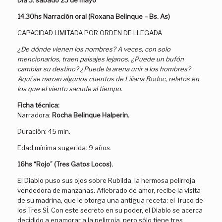
Día 3:
sábado 23 de mayo
14.30hs Narración oral (Roxana Belinque – Bs. As)
CAPACIDAD LIMITADA POR ORDEN DE LLEGADA
¿De dónde vienen los nombres? A veces, con solo
mencionarlos, traen paisajes lejanos. ¿Puede un bufón
cambiar su destino? ¿Puede la arena unir a los hombres?
Aquí se narran algunos cuentos de Liliana Bodoc, relatos en
los que el viento sacude al tiempo.
Ficha técnica:
Narradora:
Rocha Belinque Halperin.
Duración: 45 min.
Edad mínima sugerida: 9 años.
16hs “Rojo” (Tres Gatos Locos).
El Diablo puso sus ojos sobre Rubilda, la hermosa pelirroja
vendedora de manzanas. Afiebrado de amor, recibe la visita
de su madrina, que le otorga una antigua receta: el Truco de
los Tres SÍ. Con este secreto en su poder, el Diablo se acerca
decidido a enamorar a la pelirroja, pero sólo tiene tres