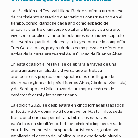
r
:
La 4ª edición del Festival Liliana Bodoc reafirma un proceso
de crecimiento sostenido que venimos construyendo en el
tiempo, consolidándose cada año como espacio de
encuentro entre el universo de Liliana Bodoc y su diálogo
vivo con el público familiar. Impulsamos este nuevo capítulo
del evento a partir del deseo y la trayectoria de la compañía
Tres Gatos Locos, proyectándolo como pieza de referencia
activa de la cartelera teatral de la Ciudad de Buenos Aires.
En esta ocasión el festival se celebrará a través de una
programación ampliada y diversa que entrelaza
producciones propias con espectáculos que llegan de
distintas regiones del país (Buenos Aires, Córdoba, San Luis)
y de Santiago de Chile, trazando un mapa escénico de
carácter federal y latinoamericano.
La edición 2026 se desplegará en cinco jornadas (sábados
9, 16, 23 y 30, y domingo 31 de mayo) en Hasta Trilce, sede
tradicional que nos permitirá habitar tres espacios
escénicos en simultáneo. Este crecimiento implica un salto
cualitativo en nuestra propuesta artística y organizativa,
ampliando el acceso del público a una experiencia plural y