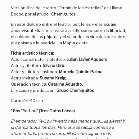
Versión libre del cuento “Fermín de las estrellas” de Liliana
Bodoc, por el grupo “Chemiguitos”.
En este diálogo entre el teatro, los títeres y el lenguaje
audiovisual. Elías nos invitará a reflexionar sobre la libertad,
el cuidado de los pájaros y el valor de los vínculos por sobre
el egoísmo y la avaricia. La Magia existe.
Ficha artístico técnica:
Actor, constructor y titiritero:
Julián Javier Aquadro.
Actriz y titiritera:
Silvina Giró.
Actor y titiritero invitado:
Marcelo Quintín Palma.
Actriz invitada:
Susana Kreig.
Operación técnica:
Catalina Aquadro.
Dirección y producción:
Grupo Chemiguitos
Duración: 40 min.
16hs “Ye-Lou” (Tres Gatos Locos).
El emperador Ye-Lou inventó nada menos que… ¡la siesta! Y
la dormía todos los días. Pero una pesadilla comenzó a
atormentarlo: pronto se arrodillaría ante alguien más