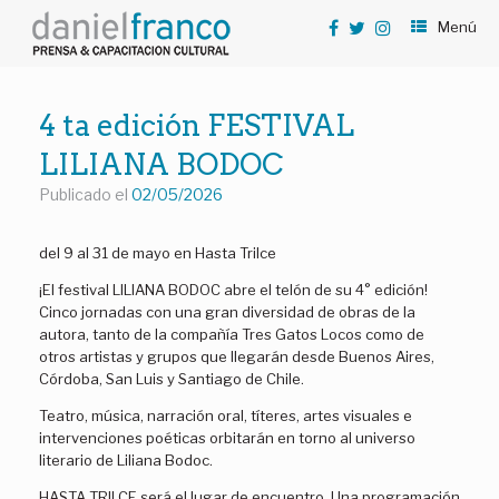
Saltar
Menú
al
contenido
4 ta edición FESTIVAL
LILIANA BODOC
Publicado el
02/05/2026
del 9 al 31 de mayo en Hasta Trilce
¡El festival LILIANA BODOC abre el telón de su 4° edición!
Cinco jornadas con una gran diversidad de obras de la
autora, tanto de la compañía Tres Gatos Locos como de
otros artistas y grupos que llegarán desde Buenos Aires,
Córdoba, San Luis y Santiago de Chile.
Teatro, música, narración oral, títeres, artes visuales e
intervenciones poéticas orbitarán en torno al universo
literario de Liliana Bodoc.
HASTA TRILCE será el lugar de encuentro. Una programación