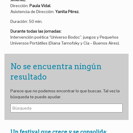
Dirección:
Paula Vidal.
Asistencia de Dirección:
Yanita Pérez.
Duración: 50 min.
Durante todas las jornadas:
Intervención poética “Universo Bodoc”: juegos y Pequeños
Universos Portátiles (Diana Tarnofsky y Cía – Buenos Aires).
No se encuentra ningún
resultado
Parece que no podemos encontrar lo que buscas. Tal vez la
búsqueda te puede ayudar.
B
u
s
c
a
Un festival que crece y se consolida
: