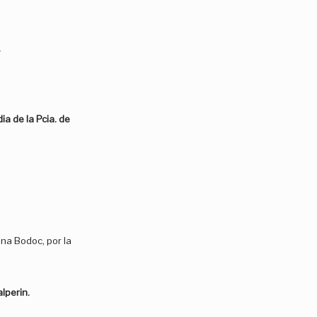
.
a de la Pcia. de
ana Bodoc, por la
lperin.