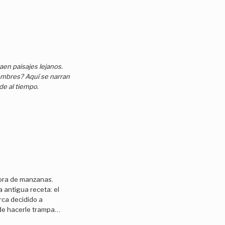
en paisajes lejanos.
ombres? Aquí se narran
de al tiempo.
dora de manzanas.
a antigua receta: el
rca decidido a
uede hacerle trampa…