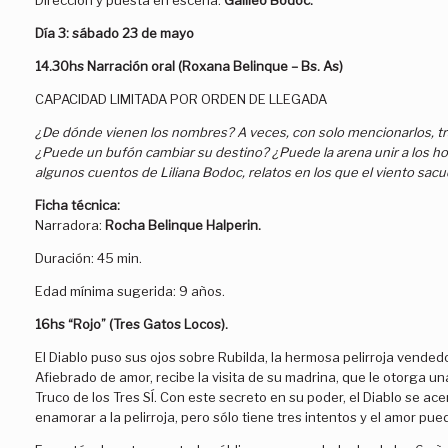
Dirección y puesta en escena:
Galileo Bodoc.
Día 3:
sábado 23 de mayo
14.30hs Narración oral (Roxana Belinque – Bs. As)
CAPACIDAD LIMITADA POR ORDEN DE LLEGADA
¿De dónde vienen los nombres? A veces, con solo mencionarlos, tra
¿Puede un bufón cambiar su destino? ¿Puede la arena unir a los h
algunos cuentos de Liliana Bodoc, relatos en los que el viento sacu
Ficha técnica:
Narradora:
Rocha Belinque Halperin.
Duración: 45 min.
Edad mínima sugerida: 9 años.
16hs “Rojo” (Tres Gatos Locos).
El Diablo puso sus ojos sobre Rubilda, la hermosa pelirroja vende
Afiebrado de amor, recibe la visita de su madrina, que le otorga un
Truco de los Tres SÍ. Con este secreto en su poder, el Diablo se ace
enamorar a la pelirroja, pero sólo tiene tres intentos y el amor p