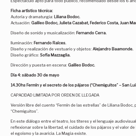
Espectáculo apto para todo público, recomendado desde los 6 año
Ficha artístico técnica:
Autoría y dramaturgia:
Liliana Bodoc.
Actuación:
Galileo Bodoc, Julieta Cazabat, Federico Costa,
Juan Ma
Diseño de sonido y musicalización:
Fernando Cerra.
Iluminación:
Fernando Raíces.
Diseño y realización de vestuario y objetos:
Alejandro Baamonde.
Diseño gráfico:
Sofía Mazzaglia.
Dirección y puesta en escena:
Galileo Bodoc.
Día 4:
sábado 30 de mayo
14.30hs Fermín y el secreto de los pájaros (“Chemiguitos” – San Lui
CAPACIDAD LIMITADA POR ORDEN DE LLEGADA
Versión libre del cuento “Fermín de las estrellas” de Liliana Bodoc, 
“Chemiguitos”.
En este diálogo entre el teatro, los títeres y el lenguaje audiovisual
reflexionar sobre la libertad, el cuidado de los pájaros y el valor de
el egoísmo y la avaricia. La Magia existe.