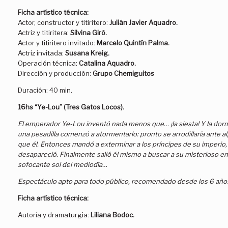
Ficha artístico técnica:
Actor, constructor y titiritero:
Julián Javier Aquadro.
Actriz y titiritera:
Silvina Giró.
Actor y titiritero invitado:
Marcelo Quintín Palma.
Actriz invitada:
Susana Kreig.
Operación técnica:
Catalina Aquadro.
Dirección y producción:
Grupo Chemiguitos
Duración: 40 min.
16hs “Ye-Lou” (Tres Gatos Locos).
El emperador Ye-Lou inventó nada menos que… ¡la siesta! Y la dormí
una pesadilla comenzó a atormentarlo: pronto se arrodillaría ante 
que él. Entonces mandó a exterminar a los príncipes de su imperio, 
desapareció. Finalmente salió él mismo a buscar a su misterioso e
sofocante sol del mediodía…
Espectáculo apto para todo público, recomendado desde los 6 año
Ficha artístico técnica:
Autoría y dramaturgia:
Liliana Bodoc.