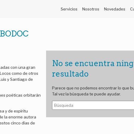
Servicios
Nosotros
Novedades
C
A BODOC
No se encuentra nin
ornadas con una gran
resultado
s Locos como de otros
Luis y Santiago de
Parece que no podemos encontrar lo que b
Tal vez la búsqueda te puede ayudar.
ones poéticas orbitarán
B
u
a y de espíritu
s
 de la enorme autora
c
 estos cinco días de
a
r