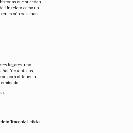
s historias que suceden
do. Un relato como un
quienes aún no lo han
ntes lugares: una
añol. Y cuenta las
ron para obtener la
 terminado.
os.
ieto Troconiz, Leticia