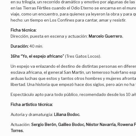
en su trilogía, un recorrido dramático y emotivo por algunas de la
en las Tierras Fértiles cuando el Odio Eterno se encarna en el mun
viaje, como un encuentro, para quienes ya leyeron la obra y para 
hecho: un tiempo en Los Confines para cantar, amar y resistir.
Ficha técnica:
Dirección, puesta en escena y actuación:
Marcelo Guerrero.
Duración:
40 min.
16hs “Yo, el espejo africano”
(Tres Gatos Locos).
Un espejo va enlazando el destino de distintas personas en difere
esclava africana, el general San Martín, un temeroso huérfano esp
arduas luchas que estos y tantos otros hombres y mujeres afronta
libertad. Una historia que empezó hace dos siglos, pero aún no ha
Espectáculo apto para todo público, recomendado desde los 10 añ
Ficha artístico técnica:
Autoría y dramaturgia:
Liliana Bodoc.
Actuación:
Sergio Berón, Galileo Bodoc, Néstor Navarría, Rowena Pr
Torres.