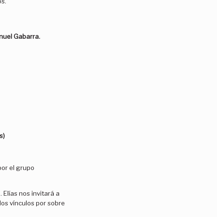
s.
nuel Gabarra.
s)
por el grupo
. Elías nos invitará a
 los vínculos por sobre