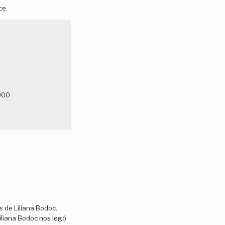
ce.
:
.000
 de Liliana Bodoc.
Liliana Bodoc nos legó