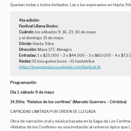
Quedan todas y todos invitados. Las y los esperamos en Hasta Tril
4ta edición
Festival Liliana Bodoc
Cuándo:
los sábados 9, 16, 23, 30 de mayo
y el domingo 31 de mayo.
Dónde:
Hasta Trilce
Dirección:
Maza 177, Almagro
Entradas:
1 x
$25.000 – 2 x $44.000 – 3 x $60.000 – 4 x $72
Redes:
IG tres.gatos.locos – IG hastatrilce
https://tresgatoslocos.wixsite.com/festival-lb
Programación
Día 1:
sábado 9 de mayo
14.30hs. “Relatos de los confines” (Marcelo Guerrero – Córdoba)
CAPACIDAD LIMITADA POR ORDEN DE LLEGADA
Obra de narración oral y música basada en la Saga de Los Confines
«Relatos de los Confines» es una invitación al universo épico que 