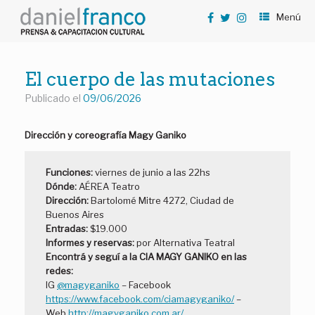
Saltar
Menú
al
contenido
El cuerpo de las mutaciones
Publicado el
09/06/2026
Dirección y coreografía Magy Ganiko
Funciones:
viernes de junio a las 22hs
Dónde:
AÉREA Teatro
Dirección:
Bartolomé Mitre 4272, Ciudad de
Buenos Aires
Entradas:
$19.000
Informes y reservas:
por Alternativa Teatral
Encontrá y seguí a la CIA MAGY GANIKO en las
redes:
IG
@magyganiko
– Facebook
https://www.facebook.com/ciamagyganiko/
–
Web
http://magyganiko.com.ar/