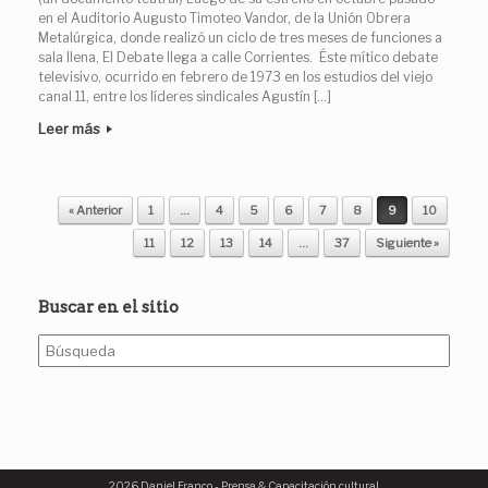
en el Auditorio Augusto Timoteo Vandor, de la Unión Obrera
Metalúrgica, donde realizó un ciclo de tres meses de funciones a
sala llena, El Debate llega a calle Corrientes. Éste mítico debate
televisivo, ocurrido en febrero de 1973 en los estudios del viejo
canal 11, entre los líderes sindicales Agustín […]
Leer más
« Anterior
1
…
4
5
6
7
8
9
10
Navegador de artículos
11
12
13
14
…
37
Siguiente »
Buscar en el sitio
Buscar:
2026 Daniel Franco - Prensa & Capacitación cultural