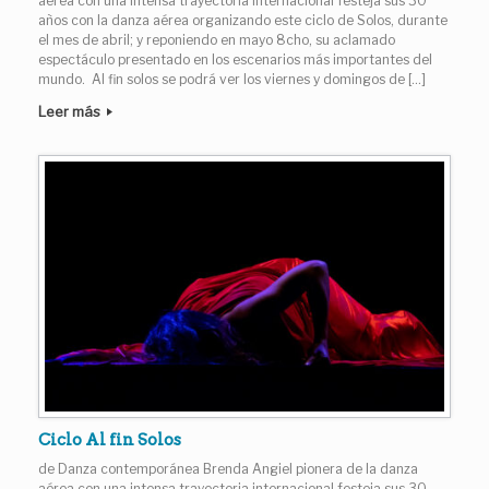
aérea con una intensa trayectoria internacional festeja sus 30
años con la danza aérea organizando este ciclo de Solos, durante
el mes de abril; y reponiendo en mayo 8cho, su aclamado
espectáculo presentado en los escenarios más importantes del
mundo. Al fin solos se podrá ver los viernes y domingos de […]
Leer más
Ciclo Al fin Solos
de Danza contemporánea Brenda Angiel pionera de la danza
aérea con una intensa trayectoria internacional festeja sus 30