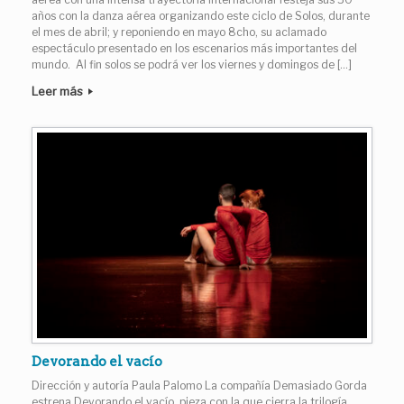
años con la danza aérea organizando este ciclo de Solos, durante
el mes de abril; y reponiendo en mayo 8cho, su aclamado
espectáculo presentado en los escenarios más importantes del
mundo. Al fin solos se podrá ver los viernes y domingos de […]
Leer más
Devorando el vacío
Dirección y autoría Paula Palomo La compañía Demasiado Gorda
estrena Devorando el vacío, pieza con la que cierra la trilogía